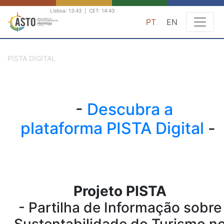
Lisboa:
13:43
|
CET:
14:43
PT
EN
PISTA DIGITAL
-
Descubra a
plataforma PISTA Digital
-
Projeto PISTA
- Partilha de Informação sobre